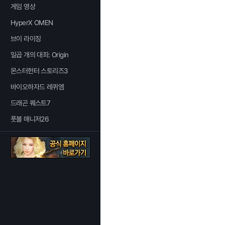
게임 영상
HyperX OMEN
브이 라이징
일곱 개의 대죄: Origin
몬스터헌터 스토리즈3
바이오하자드 레퀴엠
드래곤 퀘스트7
풋볼 매니저26