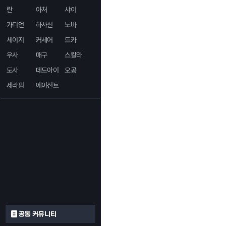
란
아처
샤이
가디언
하사신
노바
세이지
커세어
드카
우사
매구
스칼라
도사
데드아이
오공
세라핌
에이전트
공통 커뮤니티