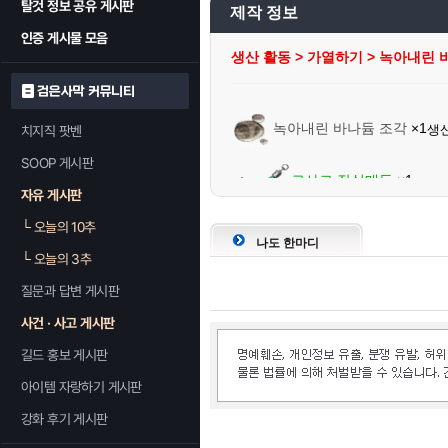
탈것 정보 공유 게시판
제작 정보
인증 게시물 모음
생산 활동 > 가열하기 > 녹아내린 
검은사막 커뮤니티
녹아내린 바나듐 조각
×1
생
치지직 팟벤
SOOP 게시판
로사르 장식매듭
×1
자유 게시판
└
오늘의 10추
나도 한마디
└
오늘의 3추
질문과 답변 게시판
사건 · 사고 게시판
길드 홍보 게시판
아이템 자랑하기 게시판
강화 후기 게시판