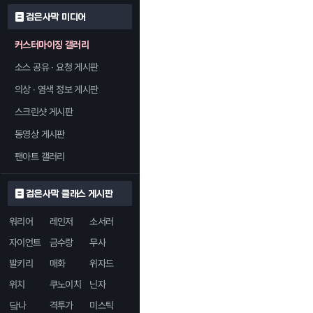
검은사막 미디어
커스터마이징 갤러리
소스 공유 · 요청 게시판
의상 · 염색 정보 게시판
스크린샷 게시판
동영상 게시판
팬아트 갤러리
검은사막 클래스 게시판
워리어
레인저
소서러
자이언트
금수랑
무사
발키리
매화
위자드
위치
쿠노이치
닌자
닼나
격투가
미스틱