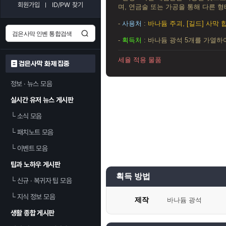
회원가입
ID/PW 찾기
며, 연금술 또는 가공을 통해 다른 형
-
사용처
:
바나듐 주괴, [길드] 사막 
-
획득처
: 바나듐 광석 5개를 가열하여
세율 적용 물품
검은사막 화제 집중
정보 · 뉴스 모음
실시간 유저 뉴스 게시판
└
소식 모음
└
패치노트 모음
└
이벤트 모음
팁과 노하우 게시판
획득 방법
└
신규 · 복귀자 팁 모음
└
지식 정보 모음
제작
바나듐 광석
생활 종합 게시판