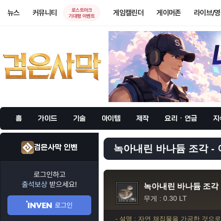
로스트아크
뉴스
커뮤니티
게임캘린더
게이머존
라이브/
기대평 이벤트
홈
가이드
기술
아이템
제작
요리 · 연금
지
검은사막 인벤
녹아내린 바나듐 조각 - 
로그인하고
출석보상
받으세요!
녹아내린 바나듐 조각
무게 : 0.30 LT
로그인
- 설명 : 자연 채집물을 가공한 것으