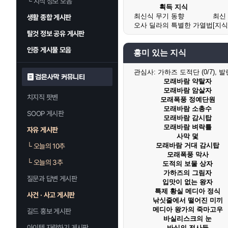
└
지식 정보 모음
획득 지식
최신식 무기 동향
최신
생활 종합 게시판
오사 딜라의 특별한 가열법
[지
탈것 정보 공유 게시판
인증 게시물 모음
흥미 있는 지식
관심사:
가하즈 도적단 (0/7), 발렌
검은사막 커뮤니티
모래바람 약탈자
모래바람 암살자
치지직 팟벤
모래폭풍 정예단원
모래바람 소총수
SOOP 게시판
모래바람 감시탑
모래바람 벼락틀
자유 게시판
사막 덫
모래바람 거대 감시탑
└
오늘의 10추
모래폭풍 막사
└
오늘의 3추
도적의 보물 상자
가하즈의 그림자
질문과 답변 게시판
입맛이 없는 왕자
특제 황실 메디아 정식
사건 · 사고 게시판
낚싯줄에서 떨어진 미끼
메디아 왕가의 죽마고우
길드 홍보 게시판
바실리스크의 눈
아이템 자랑하기 게시판
바심의 전사들