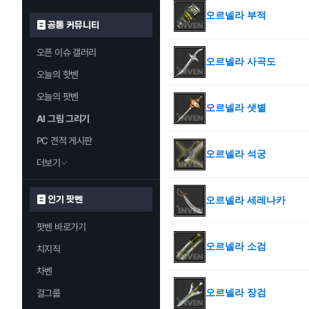
오르넬라 부적
공통 커뮤니티
오픈 이슈 갤러리
오르넬라 사곡도
오늘의 핫벤
오늘의 팟벤
오르넬라 샛별
AI 그림 그리기
PC 견적 게시판
오르넬라 석궁
더보기
인기 팟벤
오르넬라 세레나카
팟벤 바로가기
오르넬라 소검
치지직
차벤
오르넬라 장검
걸그룹