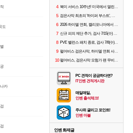
4
부적
북미 서비스 10주년! 미국에서 열린 '검은사막 하이델 연회'
5
검은사막 최초의 '하이퍼 부스트', 직접 해봤습니다
6
2026 하이델 연회, 캘리포니아에서 개최
곡도
7
신규 피의 제단 추가, 검사 7/15(수) 패치 핵심 정리
8
PVE 밸런스 패치 종료, 검사 7/8(수) 패치 핵심 정리
샛별
9
펄어비스 검은사막, 하이델 연회 사전 이벤트 시작
10
펄어비스, 검은사막 모험가 팬 무비 '마디걸스' 글로벌 상영회 개최
석궁
PC 견적이 궁금하다면?
IT인벤 견적게시판
레나카
매일매일,
인벤 출석체크!
소검
주사위 굴리고 포인트!
인벤 마블
장검
인벤 화제글