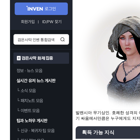
로그인
회원가입
ID/PW 찾기
검은사막 화제 집중
정보 · 뉴스 모음
실시간 유저 뉴스 게시판
└
소식 모음
└
패치노트 모음
└
이벤트 모음
발렌시아 무기상인. 호쾌한 성격의 
기 싸움에서만큼은 누구에게도 지지
팁과 노하우 게시판
└
신규 · 복귀자 팁 모음
획득 가능 지식