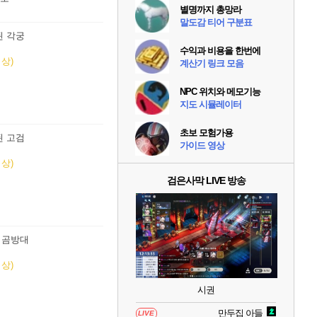
별명까지 총망라
말도감 티어 구분표
된 각궁
수익과 비용을 한번에
상)
계산기 링크 모음
NPC 위치와 메모기능
지도 시뮬레이터
초보 모험가용
된 고검
가이드 영상
상)
검은사막 LIVE 방송
 곰방대
상)
시권
만두집 아들
LIVE