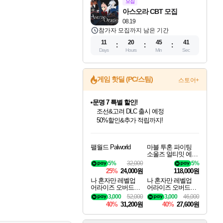
모집
아스오라 CBT 모집
08.19
참가자 모집까지 남은 기간
11
20
45
40
Days
Hours
Min
Sec
게임 핫딜 (PC/스팀)
스토어+
마블 투혼 파이팅 소울즈 정식출시!
마블 히어로 총 출동&화려한 격투!
네이버 포인트 혜택까지!
인벤게임즈 8월 특별 할인!
드래곤소드: 어웨이크닝 입점!
문명 7 특별 할인!
귀무자: 검의 길 예약 판매 중!
비스트 오브 리인카네이션 정식 출시!
커세어 코브 출시 기념 할인!
더 렐릭 퍼스트 가디언 정식 출시
베데스다 40주년 기념 할인 중!
캡콤 프렌차이즈 할인 진행 중!
캡콤 일부 상품 상시 할인
스타워즈 은하계 레이서
로블록스 기프트 카드 공식 입점
인기 퍼블리셔 모음!
스팀으로 만나는 드래곤소드!
조선&고려 DLC 출시 예정
10% 할인과
게임프릭 신작 IP
해적'섬'을 발전시키자!
설화x하드코어 액션!
베데스다의 명작들을
몬헌, 바하 등 인기 IP를
몬헌 와일즈 & 드래곤즈 도그마2
인벤게임즈에서 10% 추가 적립
Robux를 가장 안전하고
팰월드 Palworld
마블 투혼 파이팅
최대 90% 할인가를 만나보세요!
네이버혜택과 함께 만나보세요!
50%할인&추가 적립까지!
이니&베니 혜택까지!
네이버 혜택가와 함께 예약하세요!
할인&네이버혜택으로 만나보세요!
네이버페이 혜택과 만나보세요!
40주년 프로모션으로 만나보세요!
할인가에 만나보세요!
일부 에디션 상시 할인!
혜택으로 예약 판매 중
편안하게 충전하세요
소울즈 얼티밋 에디
션 MARVEL Tokon
5%
32,000
5%
Fighting Souls Ultima
25%
24,000원
118,000원
te Edition
나 혼자만 레벨업
나 혼자만 레벨업
어라이즈 오버드라
어라이즈 오버드라
이브 디럭스 에디션
이브 Solo Leveling A
3,000
52,000
3,000
46,000
Solo Leveling Arise
rise
40%
31,200원
40%
27,600원
Overdrive Deluxe Edi
tion