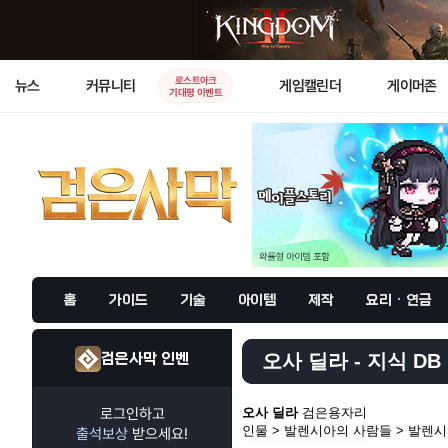
로스트아크
뉴스
커뮤니티
게임캘린더
게이머존
기대평 이벤트
홈
가이드
기술
아이템
제작
요리 · 연금
검은사막 인벤
오사 딜라 - 지식 DB
로그인하고
오사 딜라
검은용자리
인물 > 발렌시아의 사람들 > 발렌
출석보상
받으세요!