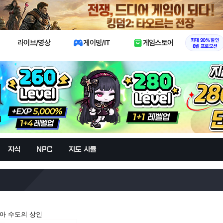
X
최대 90% 할인
라이브/영상
게이밍/IT
게임스토어
8월 프로모션
지식
NPC
지도 시뮬
시아 수도의 상인