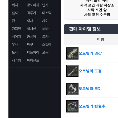
사막 포건 석상
위치
쿠노이치
닌자
사막 포건 식량 저장소
사막 포건 알
닼나
격투가
미스틱
사막 포건 수문장
란
아처
샤이
가디언
하사신
노바
판매 아이템 정보
세이지
커세어
드카
이름
우사
매구
스칼라
도사
데드아이
오공
오르넬라 권갑
세라핌
에이전트
오르넬라 도검
오르넬라 도끼
오르넬라 반월추