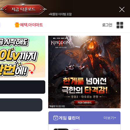
혜택.아이마트
로그인
인
벤
전
체
사
이
트
맵
게임 캘린더
더보기+