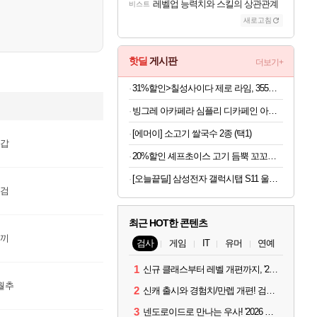
레벨업 능력치와 스킬의 상관관계
비스트
새로고침
핫딜
게시판
더보기+
31%할인>칠성사이다 제로 라임, 355ml, 48개
빙그레 아카페라 심플리 디카페인 아메리카노, 무라벨, 400ml, 20개
[에머이] 소고기 쌀국수 2종 (택1)
권갑
20%할인 셰프초이스 고기 듬뿍 꼬꼬랑땡, 700g, 3개
[오늘끝딜] 삼성전자 갤럭시탭 S11 울트라 WIFI 업무용 학습용 SM-X930
도검
최근 HOT한 콘텐츠
도끼
검사
게임
IT
유머
연예
1
신규 클래스부터 레벨 개편까지, '2026 검은사막 하이델 연회' 총정리
월추
2
신캐 출시와 경험치/만렙 개편! 검사 2026 하이델 연회 모아보기
3
넨도로이드로 만나는 우사! '2026 하이델 연회' 막바지 깜짝 공개