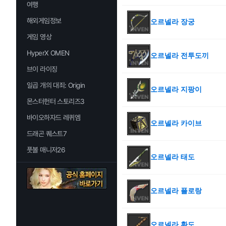
여행
해외게임정보
오르넬라 장궁
게임 영상
HyperX OMEN
오르넬라 전투도끼
브이 라이징
일곱 개의 대죄: Origin
오르넬라 지팡이
몬스터헌터 스토리즈3
바이오하자드 레퀴엠
오르넬라 카이브
드래곤 퀘스트7
풋볼 매니저26
오르넬라 태도
오르넬라 플로랑
오르넬라 환도