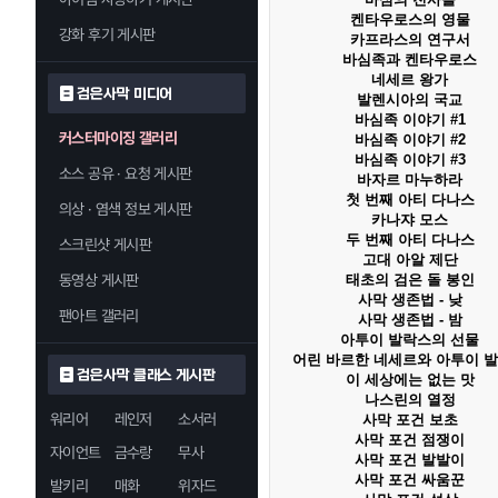
켄타우로스의 영물
강화 후기 게시판
카프라스의 연구서
바심족과 켄타우로스
네세르 왕가
검은사막 미디어
발렌시아의 국교
바심족 이야기 #1
커스터마이징 갤러리
바심족 이야기 #2
바심족 이야기 #3
소스 공유 · 요청 게시판
바자르 마누하라
첫 번째 아티 다나스
의상 · 염색 정보 게시판
카나쟈 모스
두 번째 아티 다나스
스크린샷 게시판
고대 아알 제단
동영상 게시판
태초의 검은 돌 봉인
사막 생존법 - 낮
팬아트 갤러리
사막 생존법 - 밤
아투이 발락스의 선물
어린 바르한 네세르와 아투이 
검은사막 클래스 게시판
이 세상에는 없는 맛
나스린의 열정
워리어
레인저
소서러
사막 포건 보초
사막 포건 점쟁이
자이언트
금수랑
무사
사막 포건 발발이
사막 포건 싸움꾼
발키리
매화
위자드