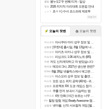
봉누도2 두 번째 티저 - 일상
클립
2026 치지직 이리대회 오픈컵 안내
정보
초ㅇㅎ) 수녀 코스프레 제로투
ㅗㅜㅑ
더보기+
오늘의 팟벤
오늘의 핫벤
아사쿠라 마이 성우 정보 및 주요 필모
아스오라
[무한대] 출시일, 8월 13일에 나오나
섭컬겜
아키츠 아키나 성우 정보 및 주요 필모
아스오라
리싱크드 1.06 패치노트 (8/5)
리싱크드
저도 신차계약하고 차 받았습니다
차벤
메모리 3사, 2027년 생산분 완판?
해외겜
8월 28일 넷플릭스에서 예고편 공개 예정
GTA6
아스오라 성우 정보 및 출연작 모음
아스오라
모든 성소 위치 공략 (40개) - 귀환한 영혼 도전과제
비스트
프로젝트 RX 도쿄 게임쇼 참가 결정
섭컬겜
쿠를 먼저 보내서 기습하는 법
비스트
4컷 만화 | 야간 보초는 너무 힘들어
아주프로
힐링 탐험 게임 Bearly Awesome 챕터 1 트레일러
PV
넷마블, 신작 서브컬쳐 게임 [펄 인 블루] 티저 사이트 오픈
섭컬겜