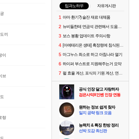
팁과노하우
자유게시판
장궁
1
아마 환기?) 술잔 재료 대체품
2
뉴비들한테 연금석 관련해서 도움이 될까해서..(벨의심장 등)
투도끼
3
보스 봉황 업데이트 주의사항
4
[아에테리온 생태] 흑정령에 침식된 검사/용병
5
마그누스 최소로 하고 아침나라 열기
팡이
6
하이퍼 부스트로 지원해주는거 요약
7
펄 효율 계산, 포식의 기원 계산, 연금석 계산 사이트 공유
이브
공식 인장 달고 자랑하자
검은사막X인벤 인장 연동
태도
원하는 정보 쉽게 찾자
일지 공략 링크 모음
로랑
능력치 & 특징 한방 정리
선박 도감 최신판
환도