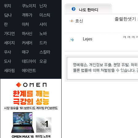
위치
쿠노이치
닌자
나도 한마디
닼나
격투가
미스틱
졸렬한샛기 
효신
란
아처
샤이
가디언
하사신
노바
ㅋㅋㅋ
Lejes
세이지
커세어
드카
우사
매구
스칼라
도사
데드아이
오공
세라핌
에이전트