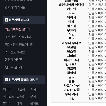
낡은 악습
학문 > 정치 II
발렌시아와 메디아
학문 > 정치 II
강화 후기 게시판
에드만
인물 > 메디
티우
인물 > 메디
메이샤
인물 > 메디
검은사막 미디어
데베
인물 > 메디
엘스윈
인물 > 메디
커스터마이징 갤러리
우드리
인물 > 메디
어빈
인물 > 메디
소스 공유 · 요청 게시판
툰거
인물 > 메디
마우디 부다르
인물 > 메디
의상 · 염색 정보 게시판
브로만
인물 > 메디
옌스턴
인물 > 메디
스크린샷 게시판
시라레
인물 > 메디
동영상 게시판
바리즈 3세
인물 > 메디
빈나프시
인물 > 메디
팬아트 갤러리
와프라
인물 > 메디
하야아
인물 > 메디
굴라
인물 > 메디
검은사막 클래스 게시판
벨론
인물 > 메디
사르마 아닌
인물 > 메디
워리어
레인저
소서러
나라바 라쿰
인물 > 메디
수나 리세
인물 > 메디
자이언트
금수랑
무사
바안
인물 > 메디
발키리
매화
위자드