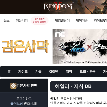
로스트아크
뉴스
커뮤니티
게임캘린더
게이머존
라이브/
기대평 이벤트
홈
가이드
기술
아이템
제작
요리 · 연금
지
검은사막 인벤
헤일리 - 지식 DB
로그인하고
헤일리
엔트부엉이자리
인물 > 메디아의 사람들 > 알티노바의 
출석보상
받으세요!