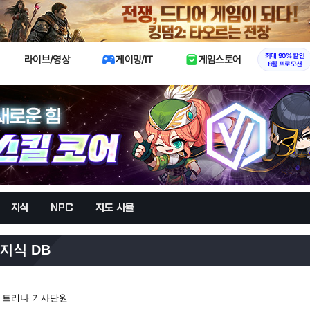
X
최대 90% 할인
라이브/영상
게이밍/IT
게임스토어
8월 프로모션
지식
NPC
지도 시뮬
지식 DB
와 트리나 기사단원