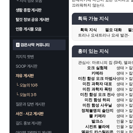
└
지식 정보 모음
끄러워하지 않는다.
생활 종합 게시판
획득 가능 지식
탈것 정보 공유 게시판
인증 게시물 모음
획득 지식
필요 대화
필
트리나 요새
트리나 요새 발견
-
검은사막 커뮤니티
흥미 있는 지식
치지직 팟벤
관심사:
마르니의 집 (0/4), 델
SOOP 게시판
오크 실험체
생태 > 
키메라
생태 > 
자유 게시판
미친 함성 오크 마법사
생태 > 
미친 과학자 대포
생태 > 
└
오늘의 10추
미친 과학자 폭탄
생태 > 
└
오늘의 3추
미친 함성 오크 전사
생태 > 
미친 함성 하피
생태 > 
질문과 답변 게시판
미친 함성 사우닐
생태 > 
정체불명의 솥단지
생태 > 
사건 · 사고 게시판
뿔 키메라
생태 > 
발크스
인물 > 
길드 홍보 게시판
시컨트 볼라에
인물 > 
델파드 카스틸리온
인물 > 
아이템 자랑하기 게시판