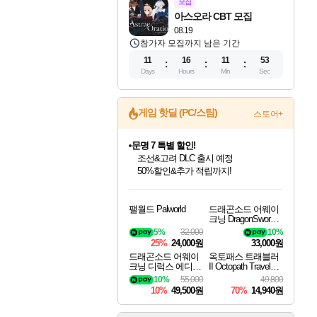
모집
아스오라 CBT 모집
08.19
참가자 모집까지 남은 기간
11
16
11
52
Days
Hours
Min
Sec
게임 핫딜 (PC/스팀)
스토어+
문명 7 특별 할인!
조선&고려 DLC 출시 예정
50%할인&추가 적립까지!
마블 투혼 파이팅 소울즈 정식출시!
인벤게임즈 8월 특별 할인!
드래곤소드: 어웨이크닝 입점!
귀무자: 검의 길 예약 판매 중!
비스트 오브 리인카네이션 정식 출시!
커세어 코브 출시 기념 할인!
더 렐릭 퍼스트 가디언 정식 출시
베데스다 40주년 기념 할인 중!
캡콤 프렌차이즈 할인 진행 중!
캡콤 일부 상품 상시 할인
스타워즈 은하계 레이서
로블록스 기프트 카드 공식 입점
마블 히어로 총 출동&화려한 격투!
인기 퍼블리셔 모음!
스팀으로 만나는 드래곤소드!
10% 할인과
게임프릭 신작 IP
해적'섬'을 발전시키자!
설화x하드코어 액션!
베데스다의 명작들을
몬헌, 바하 등 인기 IP를
몬헌 와일즈 & 드래곤즈 도그마2
인벤게임즈에서 10% 추가 적립
Robux를 가장 안전하고
네이버 포인트 혜택까지!
팰월드 Palworld
드래곤소드 어웨이
최대 90% 할인가를 만나보세요!
네이버혜택과 함께 만나보세요!
이니&베니 혜택까지!
네이버 혜택가와 함께 예약하세요!
할인&네이버혜택으로 만나보세요!
네이버페이 혜택과 만나보세요!
40주년 프로모션으로 만나보세요!
할인가에 만나보세요!
일부 에디션 상시 할인!
혜택으로 예약 판매 중
편안하게 충전하세요
크닝 DragonSword A
wakening
5%
32,000
10%
25%
24,000원
33,000원
드래곤소드 어웨이
옥토패스 트래블러
크닝 디럭스 에디션
II Octopath Traveler I
DragonSword Awake
I
10%
55,000
49,800
ning Deluxe Edition
10%
49,500원
70%
14,940원