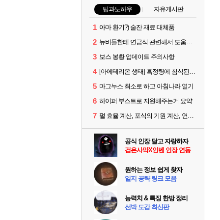
팁과노하우
자유게시판
1
아마 환기?) 술잔 재료 대체품
2
뉴비들한테 연금석 관련해서 도움이 될까해서..(벨의심장 등)
3
보스 봉황 업데이트 주의사항
4
[아에테리온 생태] 흑정령에 침식된 검사/용병
5
마그누스 최소로 하고 아침나라 열기
6
하이퍼 부스트로 지원해주는거 요약
7
펄 효율 계산, 포식의 기원 계산, 연금석 계산 사이트 공유
공식 인장 달고 자랑하자
검은사막X인벤 인장 연동
원하는 정보 쉽게 찾자
일지 공략 링크 모음
능력치 & 특징 한방 정리
선박 도감 최신판