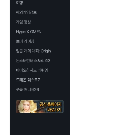
여행
해외게임정보
게임 영상
HyperX OMEN
브이 라이징
일곱 개의 대죄: Origin
몬스터헌터 스토리즈3
바이오하자드 레퀴엠
드래곤 퀘스트7
풋볼 매니저26