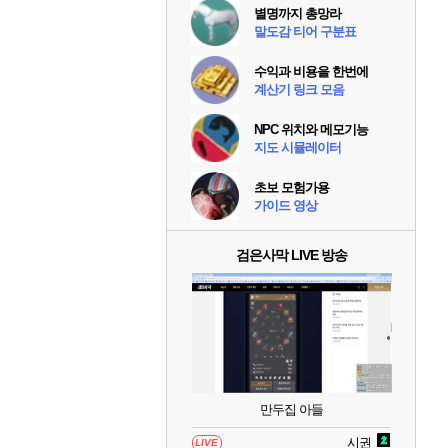
별명까지 총망라
말도감 티어 구분표
수익과 비용을 한번에
계산기 링크 모음
NPC 위치와 메모기능
지도 시뮬레이터
초보 모험가용
가이드 영상
검은사막 LIVE 방송
만두집 아들
시권
LIVE