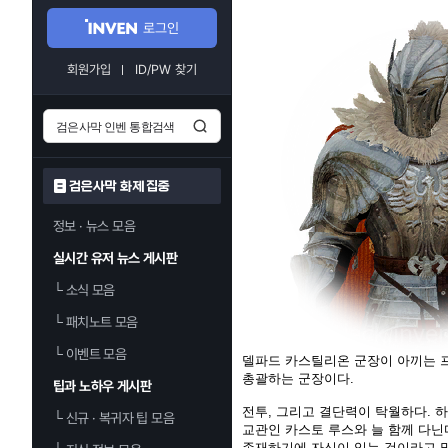
로그인
회원가입
ID/PW 찾기
검은사막 화제 집중
정보 · 뉴스 모음
실시간 유저 뉴스 게시판
└
소식 모음
└
패치노트 모음
└
이벤트 모음
델파드 카스틸리온 군장이 아끼는 
총괄하는 군장이다.
팁과 노하우 게시판
전투, 그리고 결단력이 탁월하다. 
└
신규 · 복귀자 팁 모음
교관인 카스토 루스와 늘 함께 다닌
존재하기에 자신이 있는 것이라고 말