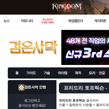
로스트아크
뉴스
커뮤니티
게임캘린더
게이머존
기대평 이벤트
홈
가이드
기술
아이템
제작
요리 · 연금
검은사막 인벤
프리드리 토프릭슨 - 
로그인하고
프리드리 토프릭슨
열쇠자리
인물 > 칼페온의 사람들 > 델파드
출석보상
받으세요!