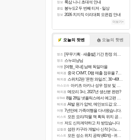
룩삼 니니 초대석 안내
정보
봉누도2 두 번째 티저 - 일상
클립
2026 치지직 이리대회 오픈컵 안내
정보
더보기+
오늘의 팟벤
오늘의 핫벤
[무무기획 · 새출발] 기간 한정 의뢰 이벤트
명조
스누피냥님
명조
[여행_국내] 남해 독일마을
여행
중국 CXMT, D램 매출 점유율 7%…글로벌 4위로 부상
해외겜
스위치2판 ‘몬헌 와일즈’, 30~40fps 목표 추정
해외겜
아키츠 아키나 성우 정보 및 주요 필모
아스오라
메모리 3사, 2027년 생산분 완판?
해외겜
8월 28일 넷플릭스에서 예고편 공개 예정
GTA6
AI발 원가 압박, 메인보드값 오르나
해외겜
7년만에 가족여행을 다녀왔습니다.
여행
모든 요리/작물 책 획득 위치 공략 (36개) - 미식가 도전과제
비스트
저도 신차계약하고 차 받았습니다
차벤
섬란 카구라 개발사 신작 [시노비 넥서스] 연내 출시 예정
섭컬겜
모든 성소 위치 공략 (40개) - 귀환한 영혼 도전과제
비스트