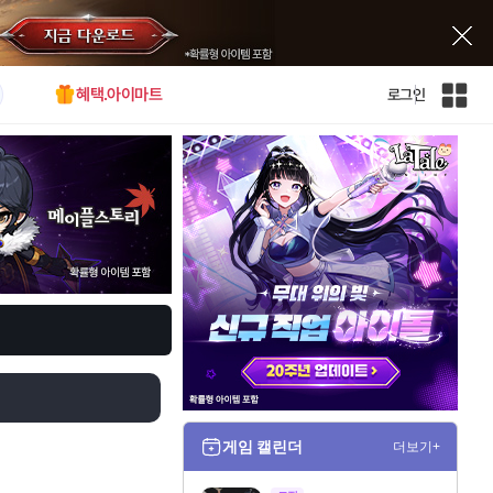
혜택.아이마트
로그인
인
벤
전
체
사
이
트
맵
게임 캘린더
더보기+