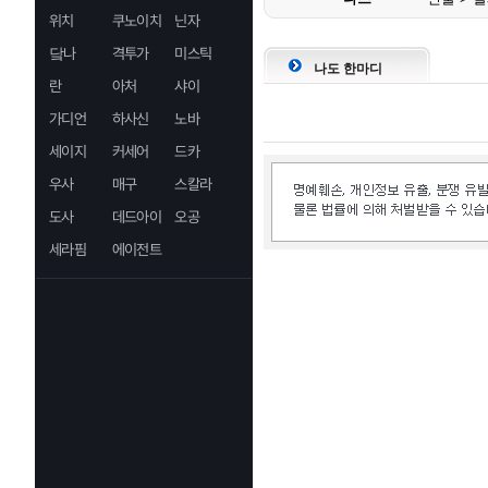
위치
쿠노이치
닌자
닼나
격투가
미스틱
나도 한마디
란
아처
샤이
가디언
하사신
노바
세이지
커세어
드카
우사
매구
스칼라
도사
데드아이
오공
세라핌
에이전트