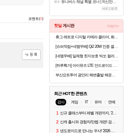
유니버스 채널 특별 코너 | 자신만의 스타일
명조
새로고침
코멘트(
0
)
핫딜
게시판
더보기+
휴그 레트로 디지털 카메라 클리어, 화이트
[슈퍼적립+네맴무배] Qi2 20W 인증 갤럭시 맥세이프 케이스 초슬림 에어스킨 맥핏 클리어화이트, 갤럭시Z 폴드8 울트라
[네맴무배] 일체형 힌지보호 빅쏘 컬러 범퍼 2배자력 맥세이프 케이스 블랙, 갤럭시Z 폴드8
등록
[하루특가] 아이뮤즈 LTE 안드로이드 태블릿PC 뮤패드 21.3cm K8
부산요트투어 광안리 해변출발 해운대 더베이101 야경 폭죽 드론쇼 예약 소인 주간 위드요트
최근 HOT한 콘텐츠
검사
게임
IT
유머
연예
1
신규 클래스부터 레벨 개편까지, '2026 검은사막 하이델 연회' 총정리
2
신캐 출시와 경험치/만렙 개편! 검사 2026 하이델 연회 모아보기
3
넨도로이드로 만나는 우사! '2026 하이델 연회' 막바지 깜짝 공개