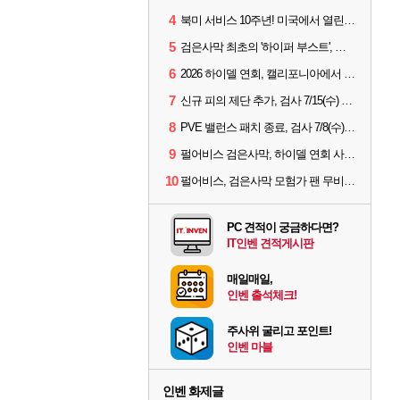
4
북미 서비스 10주년! 미국에서 열린 '검은사막 하이델 연회'
5
검은사막 최초의 '하이퍼 부스트', 직접 해봤습니다
6
2026 하이델 연회, 캘리포니아에서 개최
7
신규 피의 제단 추가, 검사 7/15(수) 패치 핵심 정리
8
PVE 밸런스 패치 종료, 검사 7/8(수) 패치 핵심 정리
9
펄어비스 검은사막, 하이델 연회 사전 이벤트 시작
10
펄어비스, 검은사막 모험가 팬 무비 '마디걸스' 글로벌 상영회 개최
PC 견적이 궁금하다면?
IT인벤 견적게시판
매일매일,
인벤 출석체크!
주사위 굴리고 포인트!
인벤 마블
인벤 화제글