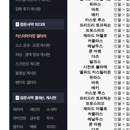
듀라스
인물 > 
강화 후기 게시판
바트
인물 > 
베키
인물 > 
카스토 루스
인물 > 
검은사막 미디어
프리드리 토프릭슨
인물 > 
프로스피오
인물 > 
제라드 머첼로
인물 > 
커스터마이징 갤러리
커클라스
인물 > 
소스 공유 · 요청 게시판
레날두스
인물 > 
폰 마렌
인물 > 
의상 · 염색 정보 게시판
다즈
인물 > 
발크스
인물 > 
스크린샷 게시판
시컨트 볼라에
인물 > 
델파드 카스틸리온
인물 > 
동영상 게시판
듀라스
인물 > 
팬아트 갤러리
바트
인물 > 
베키
인물 > 
카스토 루스
인물 > 
검은사막 클래스 게시판
프리드리 토프릭슨
인물 > 
프로스피오
인물 > 
제라드 머첼로
인물 > 
워리어
레인저
소서러
커클라스
인물 > 
자이언트
금수랑
무사
레날두스
인물 > 
폰 마렌
인물 > 
발키리
매화
위자드
다즈
인물 > 