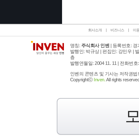
회사소개
비즈니스
이
명칭:
주식회사 인벤
| 등록번호: 경기
발행인: 박규상 | 편집인: 강민우 |
발
층
발행연월일: 2004 11. 11 |
전화번호: 02 
인벤의 콘텐츠 및 기사는 저작권법의 
Copyrightⓒ
Inven.
All rights reserved
모