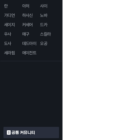
란
아처
샤이
가디언
하사신
노바
세이지
커세어
드카
우사
매구
스칼라
도사
데드아이
오공
세라핌
에이전트
공통 커뮤니티