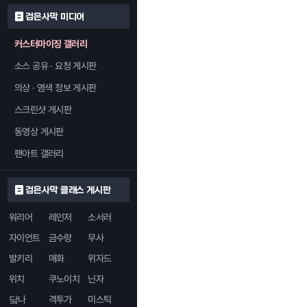
검은사막 미디어
커스터마이징 갤러리
소스 공유 · 요청 게시판
의상 · 염색 정보 게시판
스크린샷 게시판
동영상 게시판
팬아트 갤러리
검은사막 클래스 게시판
워리어
레인저
소서러
자이언트
금수랑
무사
발키리
매화
위자드
위치
쿠노이치
닌자
닼나
격투가
미스틱