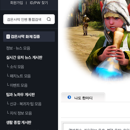
회원가입
ID/PW 찾기
검은사막 화제 집중
정보 · 뉴스 모음
실시간 유저 뉴스 게시판
└
소식 모음
└
패치노트 모음
└
이벤트 모음
팁과 노하우 게시판
나도 한마디
└
신규 · 복귀자 팁 모음
└
지식 정보 모음
생활 종합 게시판