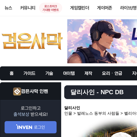
로스트아크
뉴스
커뮤니티
게임캘린더
게이머존
라이브/
기대평 이벤트
홈
가이드
기술
아이템
제작
요리 · 연금
지
검은사막 인벤
달리사인 - NPC DB
로그인하고
달리사인
인물 > 발레노스 동부의 사람들 > 벨리
출석보상
받으세요!
로그인