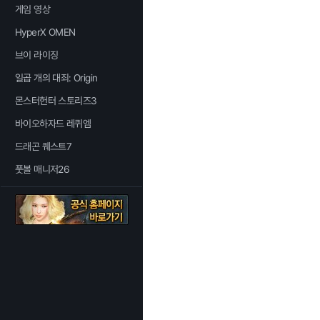
게임 영상
HyperX OMEN
브이 라이징
일곱 개의 대죄: Origin
몬스터헌터 스토리즈3
바이오하자드 레퀴엠
드래곤 퀘스트7
풋볼 매니저26