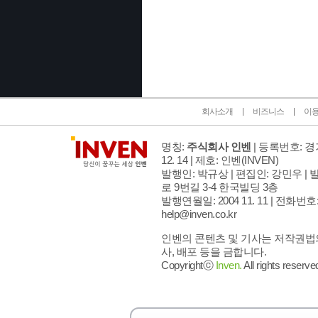
인벤 공식 미디어 파트너 및 제휴 파트너
회사소개
비즈니스
이
명칭:
주식회사 인벤
| 등록번호: 경기
12. 14 | 제호: 인벤
(INVEN)
발행인: 박규상 | 편집인: 강민우 |
발
로 9번길 3-4 한국빌딩 3층
발행연월일: 2004 11. 11 |
전화번호: 02
help@inven.co.kr
인벤의 콘텐츠 및 기사는 저작권법의
사, 배포 등을 금합니다.
Copyrightⓒ
Inven.
All rights reserve