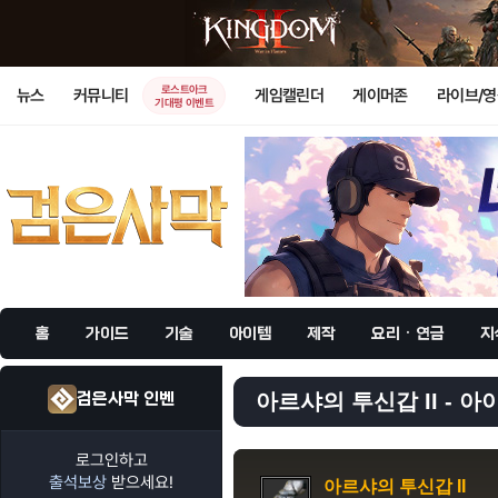
로스트아크
뉴스
커뮤니티
게임캘린더
게이머존
라이브/
기대평 이벤트
홈
가이드
기술
아이템
제작
요리 · 연금
지
검은사막 인벤
아르샤의 투신갑 II - 아
로그인하고
출석보상
받으세요!
아르샤의 투신갑 II