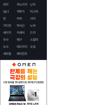
위치
쿠노이치
닌자
닼나
격투가
미스틱
란
아처
샤이
가디언
하사신
노바
세이지
커세어
드카
우사
매구
스칼라
도사
데드아이
오공
세라핌
에이전트