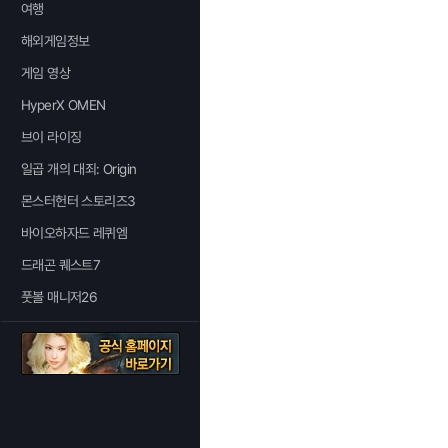
여행
해외게임정보
게임 영상
HyperX OMEN
브이 라이징
일곱 개의 대죄: Origin
몬스터헌터 스토리즈3
바이오하자드 레퀴엠
드래곤 퀘스트7
풋볼 매니저26