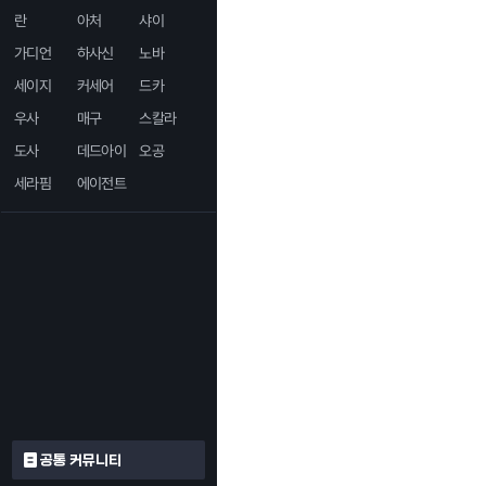
란
아처
샤이
가디언
하사신
노바
세이지
커세어
드카
우사
매구
스칼라
도사
데드아이
오공
세라핌
에이전트
공통 커뮤니티