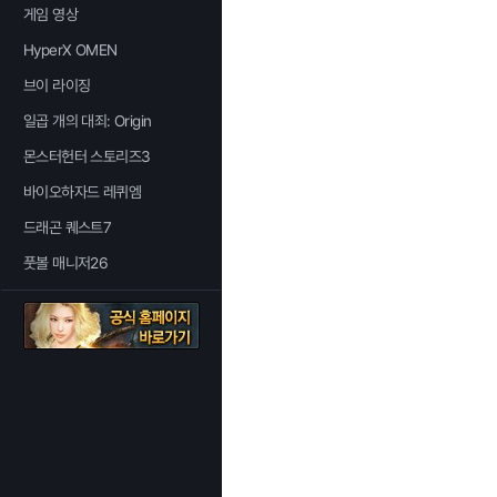
게임 영상
HyperX OMEN
브이 라이징
일곱 개의 대죄: Origin
몬스터헌터 스토리즈3
바이오하자드 레퀴엠
드래곤 퀘스트7
풋볼 매니저26