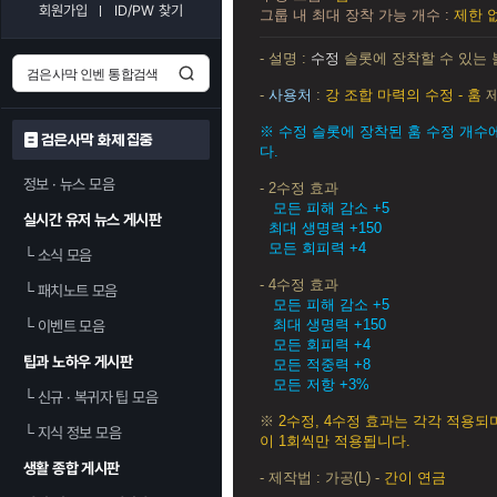
회원가입
ID/PW 찾기
그룹 내 최대 장착 가능 개수 :
제한 
- 설명 :
수정
슬롯에 장착할 수 있는 
-
사용처
:
강 조합 마력의 수정 - 훔
※ 수정 슬롯에 장착된 훔 수정 개수
검은사막 화제 집중
다.
정보 · 뉴스 모음
- 2수정 효과
모든 피해 감소 +5
실시간 유저 뉴스 게시판
최대 생명력 +150
모든 회피력 +4
└
소식 모음
- 4수정 효과
└
패치노트 모음
모든 피해 감소 +5
최대 생명력 +150
└
이벤트 모음
모든 회피력 +4
팁과 노하우 게시판
모든 적중력 +8
모든 저항 +3%
└
신규 · 복귀자 팁 모음
※
2수정, 4수정 효과는 각각 적용되
└
지식 정보 모음
이 1회씩만 적용됩니다.
생활 종합 게시판
- 제작법 : 가공(L) -
간이 연금