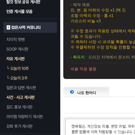
탈것 정보 공유 게시판
- 제작 재료
진, 본, 원 마력의 수정 x1 (택 1)
인증 게시물 모음
조합 마력의 수정 - 훔 x1
가모스의 비늘 x3
검은사막 커뮤니티
※ 수정 효과가 적용된 상태에서 캐릭
괴될 수 있습니다.
치지직 팟벤
※ 캐릭터 사망 시 파괴될 확률이 높
※ 우클릭하면 수정 장착을 진행할 수
SOOP 게시판
-
획득처
: 드리간 지역에서 몬스터 
자유 게시판
└
오늘의 10추
세율 적용 물품
└
오늘의 3추
질문과 답변 게시판
나도 한마디
사건 · 사고 게시판
길드 홍보 게시판
아이템 자랑하기 게시판
강화 후기 게시판