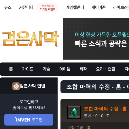
로스트아크
뉴스
커뮤니티
게임캘린더
게이머존
라이브/
기대평 이벤트
홈
가이드
기술
아이템
제작
요리 · 연금
지
검은사막 인벤
조합 마력의 수정 - 훔 -
로그인하고
출석보상
받으세요!
조합 마력의 수정 - 훔
무게 : 0.10 LT
로그인
수정 그룹 :
훔