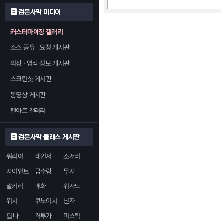
검은사막 미디어
커스터마이징 갤러리
소스 공유 · 요청 게시판
의상 · 염색 정보 게시판
스크린샷 게시판
동영상 게시판
팬아트 갤러리
검은사막 클래스 게시판
워리어
레인저
소서러
자이언트
금수랑
무사
발키리
매화
위자드
위치
쿠노이치
닌자
닼나
격투가
미스틱