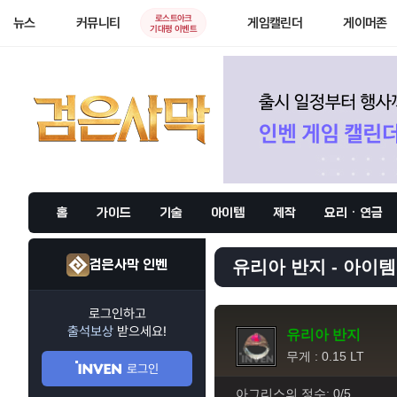
로스트아크
뉴스
커뮤니티
게임캘린더
게이머존
기대평 이벤트
홈
가이드
기술
아이템
제작
요리 · 연금
검은사막 인벤
유리아 반지 - 아이템
로그인하고
출석보상
받으세요!
유리아 반지
무게 : 0.15 LT
로그인
아그리스의 정수: 0/5