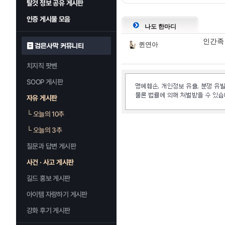
탈것 정보 공유 게시판
인증 게시물 모음
나도 한마디
인간족
퀸연아
검은사막 커뮤니티
치지직 팟벤
SOOP 게시판
자유 게시판
└
오늘의 10추
└
오늘의 3추
질문과 답변 게시판
사건 · 사고 게시판
길드 홍보 게시판
아이템 자랑하기 게시판
강화 후기 게시판