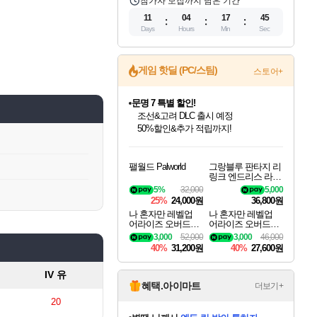
참가자 모집까지 남은 기간
11
04
17
45
Days
Hours
Min
Sec
게임 핫딜 (PC/스팀)
문명 7 특별 할인!
스토어+
조선&고려 DLC 출시 예정
50%할인&추가 적립까지!
마블 투혼 파이팅 소울즈 정식출시!
마블 히어로 총 출동&화려한 격투!
네이버 포인트 혜택까지!
인벤게임즈 8월 특별 할인!
드래곤소드: 어웨이크닝 입점!
귀무자: 검의 길 예약 판매 중!
비스트 오브 리인카네이션 정식 출시!
커세어 코브 출시 기념 할인!
더 렐릭 퍼스트 가디언 정식 출시
베데스다 40주년 기념 할인 중!
캡콤 프렌차이즈 할인 진행 중!
캡콤 일부 상품 상시 할인
스타워즈 은하계 레이서
로블록스 기프트 카드 공식 입점
인기 퍼블리셔 모음!
스팀으로 만나는 드래곤소드!
10% 할인과
게임프릭 신작 IP
해적'섬'을 발전시키자!
설화x하드코어 액션!
베데스다의 명작들을
몬헌, 바하 등 인기 IP를
몬헌 와일즈 & 드래곤즈 도그마2
인벤게임즈에서 10% 추가 적립
Robux를 가장 안전하고
팰월드 Palworld
그랑블루 판타지 리
최대 90% 할인가를 만나보세요!
네이버혜택과 함께 만나보세요!
이니&베니 혜택까지!
네이버 혜택가와 함께 예약하세요!
할인&네이버혜택으로 만나보세요!
네이버페이 혜택과 만나보세요!
40주년 프로모션으로 만나보세요!
할인가에 만나보세요!
일부 에디션 상시 할인!
혜택으로 예약 판매 중
편안하게 충전하세요
링크 엔드리스 라그
나로크 업그레이드
5%
32,000
5,000
킷 Granblue Fantasy
25%
24,000원
36,800원
Relink Endless Ragn
나 혼자만 레벨업
나 혼자만 레벨업
arok Upgrade Kit DL
어라이즈 오버드라
어라이즈 오버드라
C
이브 디럭스 에디션
이브 Solo Leveling A
3,000
52,000
3,000
46,000
Solo Leveling Arise
rise
40%
31,200원
40%
27,600원
Overdrive Deluxe Edi
tion
IV 유
혜택.아이마트
더보기+
20