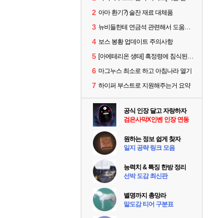
2
아마 환기?) 술잔 재료 대체품
3
뉴비들한테 연금석 관련해서 도움이 될까해서..(벨의심장 등)
4
보스 봉황 업데이트 주의사항
5
[아에테리온 생태] 흑정령에 침식된 검사/용병
6
마그누스 최소로 하고 아침나라 열기
7
하이퍼 부스트로 지원해주는거 요약
공식 인장 달고 자랑하자
검은사막X인벤 인장 연동
원하는 정보 쉽게 찾자
일지 공략 링크 모음
능력치 & 특징 한방 정리
선박 도감 최신판
별명까지 총망라
말도감 티어 구분표