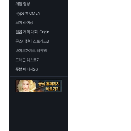
게임 영상
HyperX OMEN
브이 라이징
일곱 개의 대죄: Origin
몬스터헌터 스토리즈3
바이오하자드 레퀴엠
드래곤 퀘스트7
풋볼 매니저26