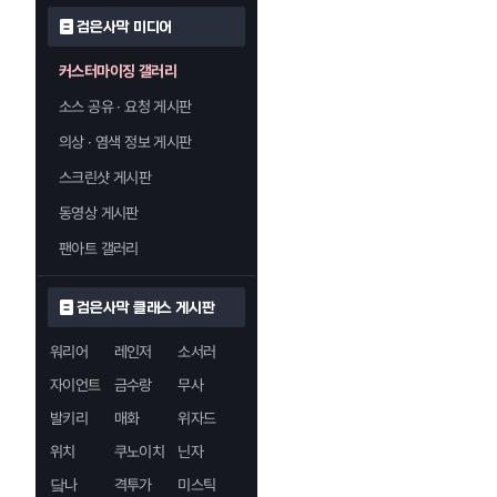
검은사막 미디어
커스터마이징 갤러리
소스 공유 · 요청 게시판
의상 · 염색 정보 게시판
스크린샷 게시판
동영상 게시판
팬아트 갤러리
검은사막 클래스 게시판
워리어
레인저
소서러
자이언트
금수랑
무사
발키리
매화
위자드
위치
쿠노이치
닌자
닼나
격투가
미스틱