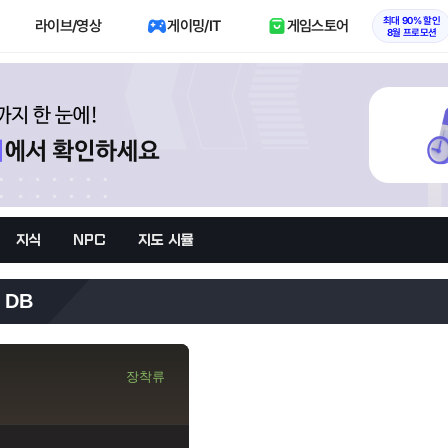
최대 90% 할인
라이브/영상
게이밍/IT
게임스토어
8월 프로모션
지식
NPC
지도 시뮬
 DB
장착류