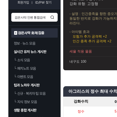
회원가입
ID/PW 찾기
강화 유형: 고정형
- 설명 : 인간종족을 향한 증오
동일한 반지로 강화가 가능하지
라진다.
- 아이템 효과
검은사막 화제 집중
모험가 추가 공격력 +2
인간 종족 추가 공격력 +2
정보 · 뉴스 모음
세율 적용 물품
실시간 유저 뉴스 게시판
└
소식 모음
내구도 100
└
패치노트 모음
└
이벤트 모음
팁과 노하우 게시판
아그리스의 정수 최대 수
└
신규 · 복귀자 팁 모음
강화수치
0
└
지식 정보 모음
생활 종합 게시판
정수
5