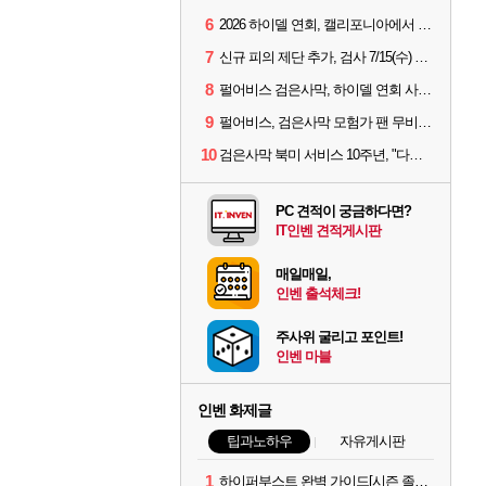
6
2026 하이델 연회, 캘리포니아에서 개최
7
신규 피의 제단 추가, 검사 7/15(수) 패치 핵심 정리
8
펄어비스 검은사막, 하이델 연회 사전 이벤트 시작
9
펄어비스, 검은사막 모험가 팬 무비 '마디걸스' 글로벌 상영회 개최
10
검은사막 북미 서비스 10주년, "다음 10년도 우리만의 액션으로"
PC 견적이 궁금하다면?
IT인벤 견적게시판
매일매일,
인벤 출석체크!
주사위 굴리고 포인트!
인벤 마블
인벤 화제글
팁과노하우
자유게시판
1
하이퍼부스트 완벽 가이드[시즌 졸업 부터 공방합 750까지] _ 21시간 26분 컷 성장 꿀팁 총 정리