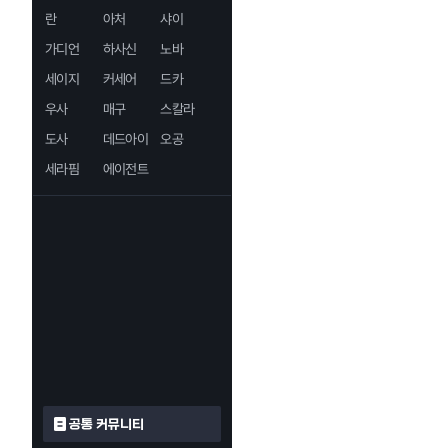
란
아처
샤이
가디언
하사신
노바
세이지
커세어
드카
우사
매구
스칼라
도사
데드아이
오공
세라핌
에이전트
공통 커뮤니티