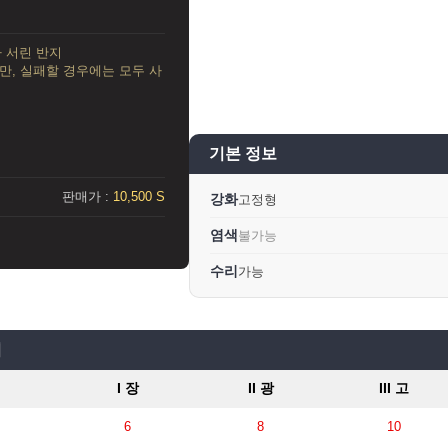
가 서린 반지
만, 실패할 경우에는 모두 사
기본 정보
판매가 :
10,500 S
강화
고정형
염색
불가능
수리
가능
치
I 장
II 광
III 고
6
8
10