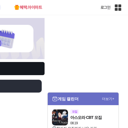
혜택.아이마트
로그인
인
벤
전
체
사
이
트
맵
게임 캘린더
더보기+
모집
아스오라 CBT 모집
08.19