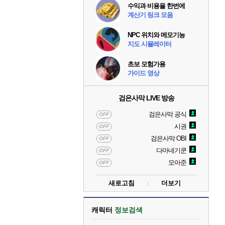
수익과 비용을 한번에
계산기 링크 모음
NPC 위치와 메모기능
지도 시뮬레이터
초보 모험가용
가이드 영상
검은사막 LIVE 방송
검은사막 공식
OFF
시권
OFF
검은사막 OBI
OFF
다마네기쿤
OFF
모아준
OFF
새로고침
더보기
캐릭터
정보검색