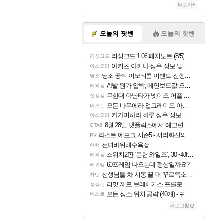
더보기+
오늘의 팟벤
오늘의 핫벤
리싱크드 1.06 패치노트 (8/5)
리싱크드
아키츠 아키나 성우 정보 및 주요 필모
아스오라
명조 공식 이모티콘 이벤트 진행해봤습니다! 참여부터 추첨까지????
명조
AI발 원가 압박, 메인보드값 오르나
해외겜
무한대 아난타가 넷이즈 어플 달력에 일정 등록
섭컬겜
모든 바우에라 업그레이드 아이템 획득 위치 공략 (89개)
비스트
카가미하라 하루 성우 정보 및 주요 필모
아스오라
8월 28일 넷플릭스에서 예고편 공개 예정
GTA6
라스트 에포크 시즌5 - 서리화신의 분노 티저
PV
선녀바위해수욕장
여행
스위치2판 ‘몬헌 와일즈’, 30~40fps 목표 추정
해외겜
60프레임 나오는데 정상일까요?
레퀴엠
선생님들 차 시동 끌 때 꾸르륵소리나는데
차벤
리밋 제로 브레이커스 프롤로그 테스트 후기 영상 업로드
섭컬겜
모든 성소 위치 공략 (40개) - 귀환한 영혼 도전과제
비스트
새로고침