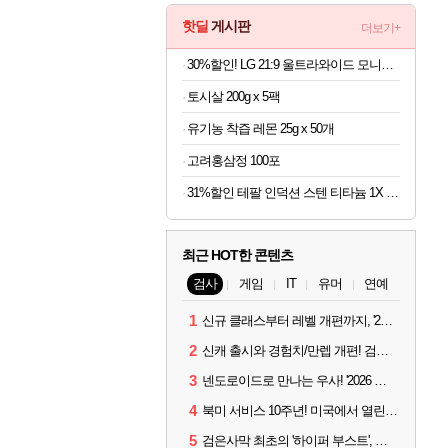
핫딜
게시판
더보기+
30%할인! LG 21:9 울트라와이드 모니터 34인치
토시살 200g x 5팩
유기농 착즙 레몬 25g x 50개
고려홍삼정 100포
31%할인 테팔 인덕션 스텐 티타늄 1X 디네토 프라이팬 28CM
최근 HOT한 콘텐츠
검사
게임
IT
유머
연예
1
신규 클래스부터 레벨 개편까지, '2026 검은사막 하이델 연회' 총정리
2
신캐 출시와 경험치/만렙 개편! 검사 2026 하이델 연회 모아보기
3
넨도로이드로 만나는 우사! '2026 하이델 연회' 막바지 깜짝 공개
4
북미 서비스 10주년! 미국에서 열린 '검은사막 하이델 연회'
5
검은사막 최초의 '하이퍼 부스트', 직접 해봤습니다