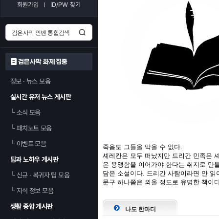
회원가입
ID/PW 찾기
검은사막 화제 집중
정보 · 뉴스 모음
실시간 유저 뉴스 게시판
└
소식 모음
└
패치노트 모음
└
이벤트 모음
죽음도 그들을 막을 수 없다.
셰레칸은 모두 떠났지만 드리간 민족은 
팁과 노하우 게시판
은 용맹함을 이어가야 한다는 취지로 만
담은 소설이다. 드리간 사람이라면 안 읽
└
신규 · 복귀자 팁 모음
문구 하나쯤은 외울 정도로 유명한 책이다
└
지식 정보 모음
생활 종합 게시판
나도 한마디