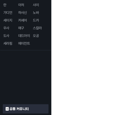
란
아처
샤이
가디언
하사신
노바
세이지
커세어
드카
우사
매구
스칼라
도사
데드아이
오공
세라핌
에이전트
공통 커뮤니티