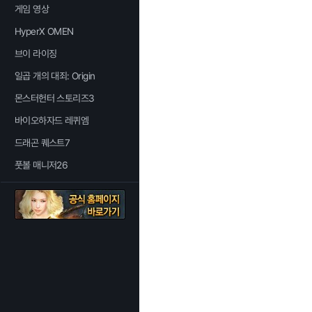
게임 영상
HyperX OMEN
브이 라이징
일곱 개의 대죄: Origin
몬스터헌터 스토리즈3
바이오하자드 레퀴엠
드래곤 퀘스트7
풋볼 매니저26