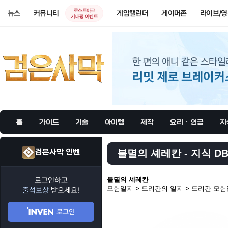
로스트아크
뉴스
커뮤니티
게임캘린더
게이머존
라이브/
기대평 이벤트
홈
가이드
기술
아이템
제작
요리 · 연금
지
검은사막 인벤
불멸의 셰레칸 - 지식 D
로그인하고
불멸의 셰레칸
모험일지 > 드리간의 일지 > 드리간 모험일
출석보상
받으세요!
로그인