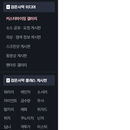
검은사막 미디어
커스터마이징 갤러리
소스 공유 · 요청 게시판
의상 · 염색 정보 게시판
스크린샷 게시판
동영상 게시판
팬아트 갤러리
검은사막 클래스 게시판
워리어
레인저
소서러
자이언트
금수랑
무사
발키리
매화
위자드
위치
쿠노이치
닌자
닼나
격투가
미스틱