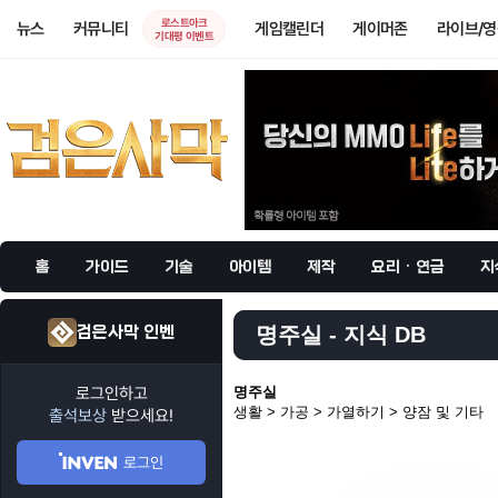
로스트아크
뉴스
커뮤니티
게임캘린더
게이머존
라이브/
기대평 이벤트
홈
가이드
기술
아이템
제작
요리 · 연금
지
검은사막 인벤
명주실 - 지식 DB
로그인하고
명주실
생활 > 가공 > 가열하기 > 양잠 및 기타
출석보상
받으세요!
로그인