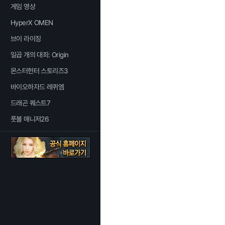
게임 영상
HyperX OMEN
브이 라이징
일곱 개의 대죄: Origin
몬스터헌터 스토리즈3
바이오하자드 레퀴엠
드래곤 퀘스트7
풋볼 매니저26