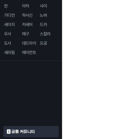
란
아처
샤이
가디언
하사신
노바
세이지
커세어
드카
우사
매구
스칼라
도사
데드아이
오공
세라핌
에이전트
공통 커뮤니티