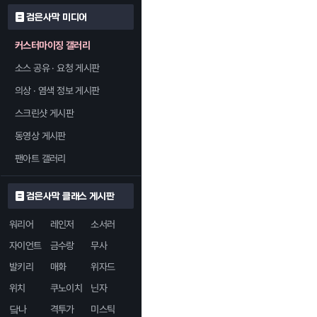
검은사막 미디어
커스터마이징 갤러리
소스 공유 · 요청 게시판
의상 · 염색 정보 게시판
스크린샷 게시판
동영상 게시판
팬아트 갤러리
검은사막 클래스 게시판
워리어
레인저
소서러
자이언트
금수랑
무사
발키리
매화
위자드
위치
쿠노이치
닌자
닼나
격투가
미스틱