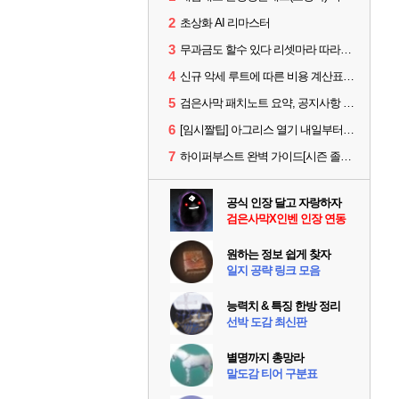
2
초상화 AI 리마스터
3
무과금도 할수 있다 리셋마라 따라하기
4
신규 악세 루트에 따른 비용 계산표 #에크레타#아페론#카라자드#데보레카
5
검은사막 패치노트 요약, 공지사항 검색, AI 사서 사이트 공유 (칼페온 도서관)
6
[임시짤팁] 아그리스 열기 내일부터 꺼봅시다.
7
하이퍼부스트 완벽 가이드[시즌 졸업 부터 공방합 750까지] _ 21시간 26분 컷 성장 꿀팁 총 정리
공식 인장 달고 자랑하자
검은사막X인벤 인장 연동
원하는 정보 쉽게 찾자
일지 공략 링크 모음
능력치 & 특징 한방 정리
선박 도감 최신판
별명까지 총망라
말도감 티어 구분표