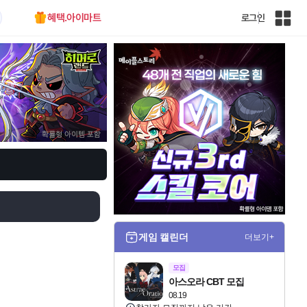
혜택.아이마트
로그인
인
벤
전
체
사
이
트
맵
게임 캘린더
더보기+
모집
아스오라 CBT 모집
08.19