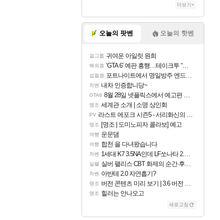
더보기+
오늘의 팟벤
오늘의 핫벤
귀여운 아일릿 원희
걸그룹
‘GTA 6’ 예판 흥행…테이크투 “내부 예상 크게 넘어”
해외겜
포트나이트에서 명일방주 엔드필드 [펠리카] 판매 예정
섭컬겜
내차 인증합니당~
차벤
8월 28일 넷플릭스에서 예고편 공개 예정
GTA6
세계관 소개 | 소명 상인회
명조
라스트 에포크 시즌5 - 서리화신의 분노 티저
PV
[명조 | 도미노피자 콜라보] 예고
명조
운문댐
여행
합천 을 다녀왔습니다
여행
1세대 K7 3.5NA인데 LF쏘나타 2.0NA 기변하면 유류비 절약이 얼마나 될까요..?
차벤
실버 팰리스 CBT 화제의 순간·후기 모음
실팰
아반테 2.0 자연흡기?
차벤
버전 콘텐츠 미리 보기 | 3.6 버전 「신기루 속 등불 그림자, 속세에 깃든 검의 결심」이 8월 20일에 업데이트됩니다!
명조
힐러는 안나오고
명조
새로고침