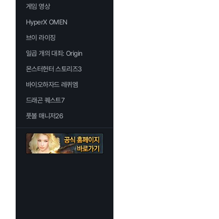
게임 영상
HyperX OMEN
브이 라이징
일곱 개의 대죄: Origin
몬스터헌터 스토리즈3
바이오하자드 레퀴엠
드래곤 퀘스트7
풋볼 매니저26