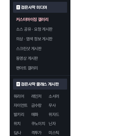
검은사막 미디어
커스터마이징 갤러리
소스 공유 · 요청 게시판
의상 · 염색 정보 게시판
스크린샷 게시판
동영상 게시판
팬아트 갤러리
검은사막 클래스 게시판
워리어
레인저
소서러
자이언트
금수랑
무사
발키리
매화
위자드
위치
쿠노이치
닌자
닼나
격투가
미스틱