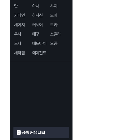
란
아처
샤이
가디언
하사신
노바
세이지
커세어
드카
우사
매구
스칼라
도사
데드아이
오공
세라핌
에이전트
공통 커뮤니티