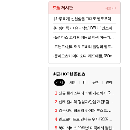
핫딜
게시판
더보기+
[하루특가] 신선함을 그대로 엘로우믹스 샐러드, 80g, 7팩
[마켓비특가+슈퍼적립] DELU 1인소파 1665 카멜 8318.8008, 1인용
플리다스 코지 반려동물 백팩 이동가방, 반려견 반려묘, 카키, S, 1개
토앤토x산리오 제로비티 플럼피 헬로키티 참태그 SET 실버 여성용 쪼리
동아오츠카 데미소다, 레드애플, 350ml, 24개
최근 HOT한 콘텐츠
검사
게임
IT
유머
연예
1
신규 클래스부터 레벨 개편까지, '2026 검은사막 하이델 연회' 총정리
2
신캐 출시와 경험치/만렙 개편! 검사 2026 하이델 연회 모아보기
3
검은사막 최초의 '하이퍼 부스트', 직접 해봤습니다
4
넨도로이드로 만나는 우사! '2026 하이델 연회' 막바지 깜짝 공개
5
북미 서비스 10주년! 미국에서 열린 '검은사막 하이델 연회'