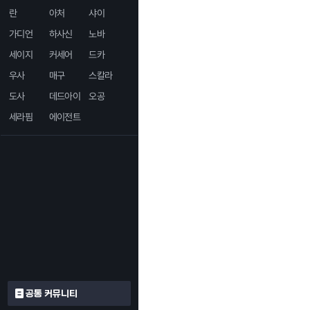
란
아처
샤이
가디언
하사신
노바
세이지
커세어
드카
우사
매구
스칼라
도사
데드아이
오공
세라핌
에이전트
공통 커뮤니티