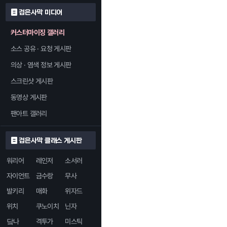
검은사막 미디어
커스터마이징 갤러리
소스 공유 · 요청 게시판
의상 · 염색 정보 게시판
스크린샷 게시판
동영상 게시판
팬아트 갤러리
검은사막 클래스 게시판
워리어
레인저
소서러
자이언트
금수랑
무사
발키리
매화
위자드
위치
쿠노이치
닌자
닼나
격투가
미스틱