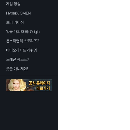
게임 영상
HyperX OMEN
브이 라이징
일곱 개의 대죄: Origin
몬스터헌터 스토리즈3
바이오하자드 레퀴엠
드래곤 퀘스트7
풋볼 매니저26