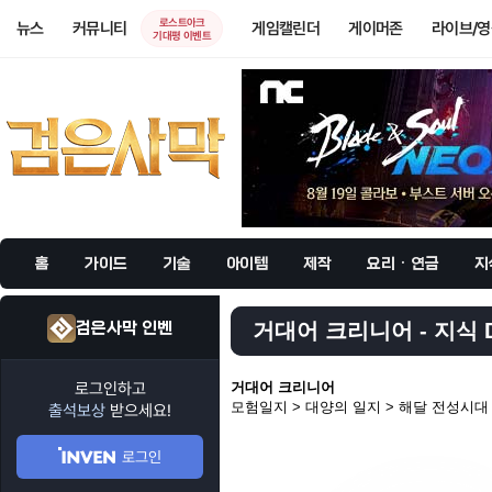
로스트아크
뉴스
커뮤니티
게임캘린더
게이머존
라이브/
기대평 이벤트
홈
가이드
기술
아이템
제작
요리 · 연금
지
검은사막 인벤
거대어 크리니어 - 지식 
로그인하고
거대어 크리니어
모험일지 > 대양의 일지 > 해달 전성시대
출석보상
받으세요!
로그인