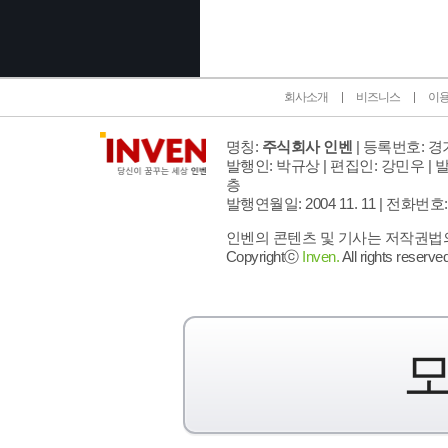
회사소개
비즈니스
이
명칭:
주식회사 인벤
| 등록번호: 경기
발행인: 박규상 | 편집인: 강민우 |
발
층
발행연월일: 2004 11. 11 |
전화번호: 02 
인벤의 콘텐츠 및 기사는 저작권법의 
Copyrightⓒ
Inven.
All rights reserved
모