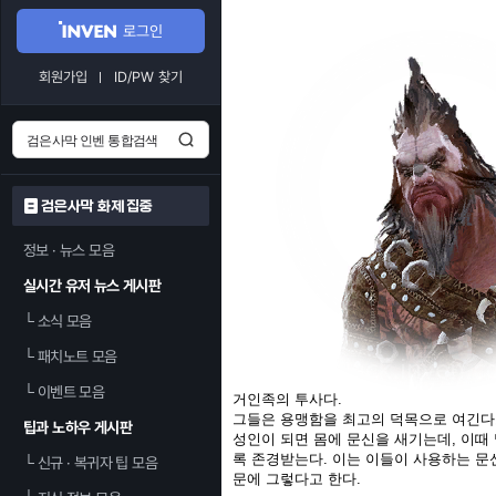
로그인
회원가입
ID/PW 찾기
검은사막 화제 집중
정보 · 뉴스 모음
실시간 유저 뉴스 게시판
└
소식 모음
└
패치노트 모음
└
이벤트 모음
거인족의 투사다.
그들은 용맹함을 최고의 덕목으로 여긴다
팁과 노하우 게시판
성인이 되면 몸에 문신을 새기는데, 이때
록 존경받는다. 이는 이들이 사용하는 문
└
신규 · 복귀자 팁 모음
문에 그렇다고 한다.