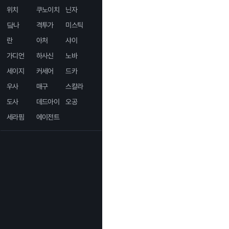
위치
쿠노이치
닌자
닼나
격투가
미스틱
란
아처
샤이
가디언
하사신
노바
세이지
커세어
드카
우사
매구
스칼라
도사
데드아이
오공
세라핌
에이전트