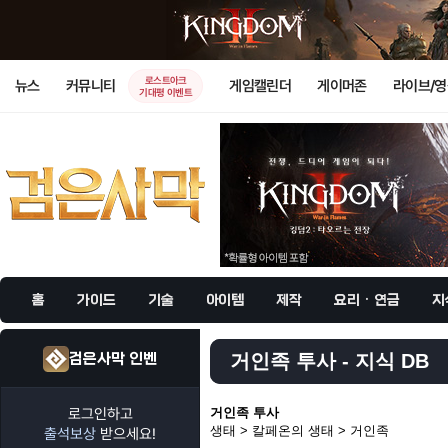
로스트아크
뉴스
커뮤니티
게임캘린더
게이머존
라이브/
기대평 이벤트
홈
가이드
기술
아이템
제작
요리 · 연금
지
검은사막 인벤
거인족 투사 - 지식 DB
로그인하고
거인족 투사
생태 > 칼페온의 생태 > 거인족
출석보상
받으세요!