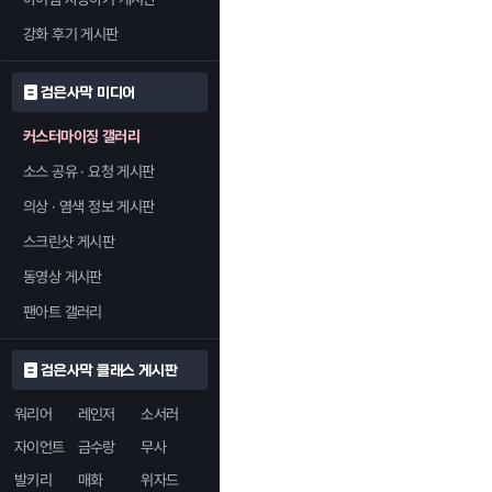
강화 후기 게시판
검은사막 미디어
커스터마이징 갤러리
소스 공유 · 요청 게시판
의상 · 염색 정보 게시판
스크린샷 게시판
동영상 게시판
팬아트 갤러리
검은사막 클래스 게시판
워리어
레인저
소서러
자이언트
금수랑
무사
발키리
매화
위자드