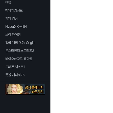
여행
해외게임정보
게임 영상
HyperX OMEN
브이 라이징
일곱 개의 대죄: Origin
몬스터헌터 스토리즈3
바이오하자드 레퀴엠
드래곤 퀘스트7
풋볼 매니저26