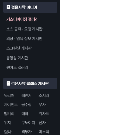
검은사막 미디어
커스터마이징 갤러리
소스 공유 · 요청 게시판
의상 · 염색 정보 게시판
스크린샷 게시판
동영상 게시판
팬아트 갤러리
검은사막 클래스 게시판
워리어
레인저
소서러
자이언트
금수랑
무사
발키리
매화
위자드
위치
쿠노이치
닌자
닼나
격투가
미스틱