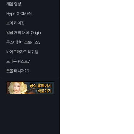
게임 영상
HyperX OMEN
브이 라이징
일곱 개의 대죄: Origin
몬스터헌터 스토리즈3
바이오하자드 레퀴엠
드래곤 퀘스트7
풋볼 매니저26