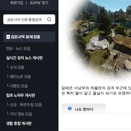
회원가입
ID/PW 찾기
검은사막 화제 집중
정보 · 뉴스 모음
실시간 유저 뉴스 게시판
└
소식 모음
└
패치노트 모음
└
이벤트 모음
칼페온 서남부와 케플란의 경계 부근에 있
은 특히 물이 얕고 물살이 세기로 유명하
팁과 노하우 게시판
└
신규 · 복귀자 팁 모음
나도 한마디
└
지식 정보 모음
생활 종합 게시판