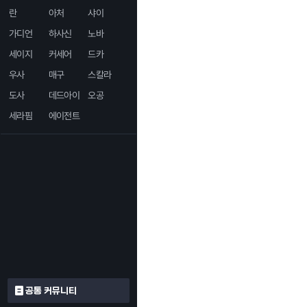
란
아처
샤이
가디언
하사신
노바
세이지
커세어
드카
우사
매구
스칼라
도사
데드아이
오공
세라핌
에이전트
공통 커뮤니티