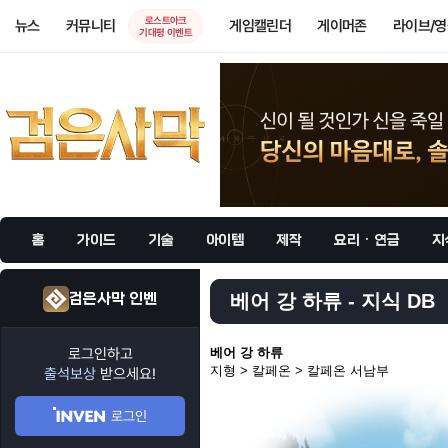
로스트아크
뉴스
커뮤니티
게임캘린더
게이머존
라이브/
기대평 이벤트
홈
가이드
기술
아이템
제작
요리 · 연금
지
검은사막 인벤
베어 강 하류 - 지식 DB
로그인하고
베어 강 하류
지형 > 칼페온 > 칼페온 서남부
출석보상
받으세요!
로그인