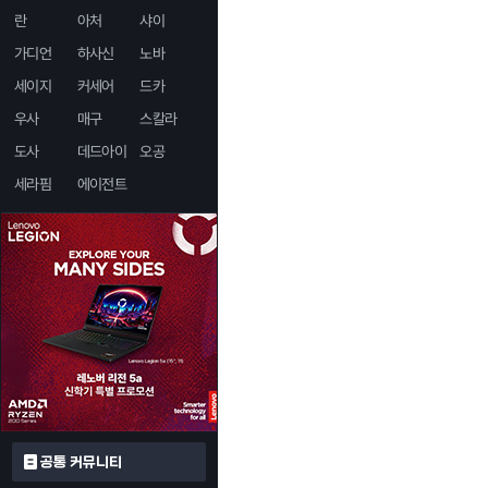
란
아처
샤이
가디언
하사신
노바
세이지
커세어
드카
우사
매구
스칼라
도사
데드아이
오공
세라핌
에이전트
공통 커뮤니티