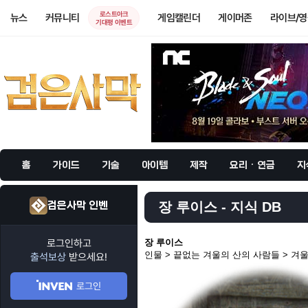
로스트아크
뉴스
커뮤니티
게임캘린더
게이머존
라이브/
기대평 이벤트
홈
가이드
기술
아이템
제작
요리 · 연금
지
검은사막 인벤
장 루이스 - 지식 DB
로그인하고
장 루이스
인물 > 끝없는 겨울의 산의 사람들 > 겨
출석보상
받으세요!
로그인