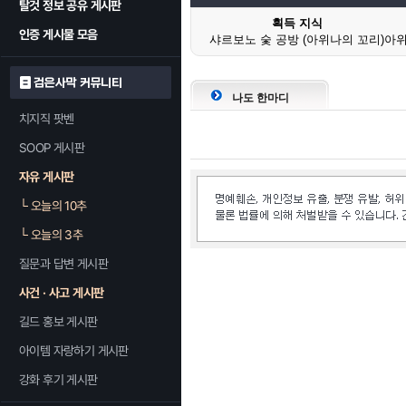
탈것 정보 공유 게시판
획득 지식
인증 게시물 모음
샤르보노 숯 공방 (아위나의 꼬리)
아위
검은사막 커뮤니티
나도 한마디
치지직 팟벤
SOOP 게시판
자유 게시판
└
오늘의 10추
└
오늘의 3추
질문과 답변 게시판
사건 · 사고 게시판
길드 홍보 게시판
아이템 자랑하기 게시판
강화 후기 게시판