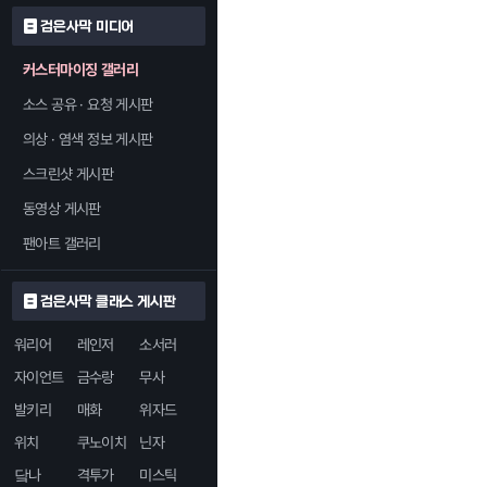
검은사막 미디어
커스터마이징 갤러리
소스 공유 · 요청 게시판
의상 · 염색 정보 게시판
스크린샷 게시판
동영상 게시판
팬아트 갤러리
검은사막 클래스 게시판
워리어
레인저
소서러
자이언트
금수랑
무사
발키리
매화
위자드
위치
쿠노이치
닌자
닼나
격투가
미스틱