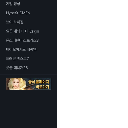
게임 영상
HyperX OMEN
브이 라이징
일곱 개의 대죄: Origin
몬스터헌터 스토리즈3
바이오하자드 레퀴엠
드래곤 퀘스트7
풋볼 매니저26