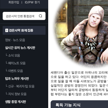
회원가입
ID/PW 찾기
검은사막 화제 집중
정보 · 뉴스 모음
실시간 유저 뉴스 게시판
└
소식 모음
└
패치노트 모음
└
이벤트 모음
세렌디아 출신 일꾼으로 아위나의 꼬리에 
으로 일을 하고 있다. 어딘지 응큼하지만
팁과 노하우 게시판
으로 일을 잘 해 아들 샤르보노가 공방을
실질적인 공방의 경영인이 되었다. 일꾼 
└
신규 · 복귀자 팁 모음
부터 어딘지 달라져 공방에서 동등하게 
└
지식 정보 모음
럼 부린다는 좋지 않은 소문이 인근에 파
생활 종합 게시판
획득 가능 지식